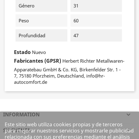
Género
31
Peso
60
Profundidad
47
Estado
Nuevo
Fabricantes (GPSR)
Herbert Richter Metallwaren-
Apparatebau GmbH & Co. KG, Birkenfelder Str. 1 -
7, 75180 Pforzheim, Deutschland, info@hr-
autocomfort.de
INFORMATION

Este sitio web utiliza cookies propias y de terceros
SU CUENTA

para mejorar nuestros servicios y mostrarle publicidad
relacionada con sus preferencias mediante el análisis