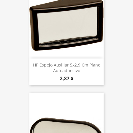
HP Espejo Auxiliar 5x2,9 Cm Plano
Autoadhesivo
2,87 $