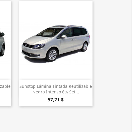
Vista rápida

izable
Sunstop Lámina Tintada Reutilizable
Negro Intenso 6% Set...
57,71 $