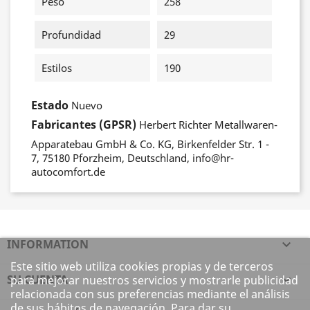
Peso
258
Profundidad
29
Estilos
190
Estado
Nuevo
Fabricantes (GPSR)
Herbert Richter Metallwaren-
Apparatebau GmbH & Co. KG, Birkenfelder Str. 1 -
7, 75180 Pforzheim, Deutschland, info@hr-
autocomfort.de
INFORMATION

Este sitio web utiliza cookies propias y de terceros
SU CUENTA

para mejorar nuestros servicios y mostrarle publicidad
relacionada con sus preferencias mediante el análisis
de sus hábitos de navegación. Para dar su