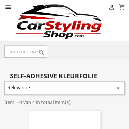
shopping_cart



SELF-ADHESIVE KLEURFOLIE
Relevantie

Item 1-4 van 4 in totaal item(s)