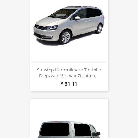
Sunstop Herbruikbare Tintfolie
Diepzwart 6% Van Zijruiten...
$ 31,11