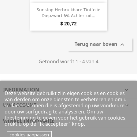
Sunstop Herbruikbare Tintfolie
Diepzwart 6% Achterruit...
$ 20,72
Terug naar boven

Getoond wordt 1 - 4 van 4
INFORMATION

Deze website gebruikt zijn eigen cookies en cookies
van derden om onze diensten te verbeteren en om u
UW ACCOUNT

reclame te tonen die is afgestemd op uw voorkeuren
door uw surfgedrag te analyseren. Om uw
toestemming te geven voor het gebruik van cookies,
WINKEL INFORMATIE
drukt u op de "Ik accepteer" knop.
cookies aanpassen