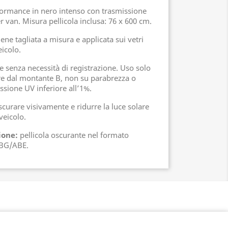
formance in nero intenso con trasmissione
 van. Misura pellicola inclusa: 76 x 600 cm.
ene tagliata a misura e applicata sui vetri
eicolo.
senza necessità di registrazione. Uso solo
tire dal montante B, non su parabrezza o
issione UV inferiore all’1%.
oscurare visivamente e ridurre la luce solare
veicolo.
ione:
pellicola oscurante nel formato
ABG/ABE.