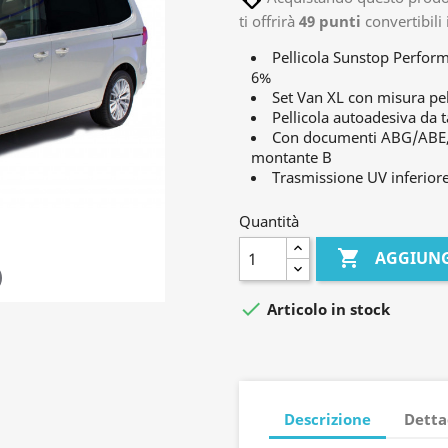
ti offrirà
49
punti
convertibili
Pellicola Sunstop Perfor
6%
Set Van XL con misura pel
Pellicola autoadesiva da t
Con documenti ABG/ABE, se
montante B
Trasmissione UV inferiore
Quantità

AGGIUNG

Articolo in stock
Descrizione
Detta