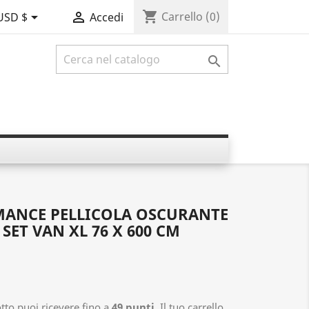
shopping_cart


Carrello
(0)
USD $
Accedi

ANCE PELLICOLA OSCURANTE
SET VAN XL 76 X 600 CM
to puoi ricevere fino a
49
punti
. Il tuo carrello