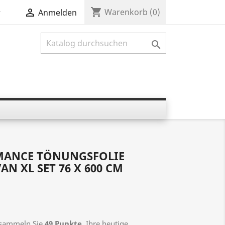
shopping_cart


Warenkorb
(0)
Anmelden

MANCE TÖNUNGSFOLIE
N XL SET 76 X 600 CM
s sammeln Sie
49
Punkte
. Ihre heutige