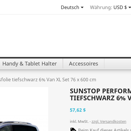

Deutsch
Währung:
USD $
Handy & Tablet Halter
Accessoires
lie tiefschwarz 6% Van XL Set 76 x 600 cm
SUNSTOP PERFOR
TIEFSCHWARZ 6% VA
57,62 $
inkl. MwSt.
zzgl. Versandkosten
Beim Kauf dieses Artikel