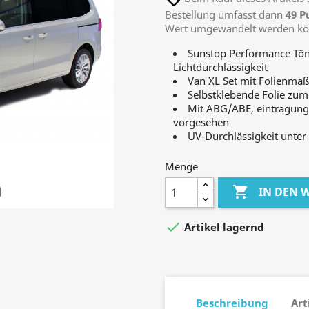
Bestellung umfasst dann
49
P
Wert umgewandelt werden k
Sunstop Performance Tön
Lichtdurchlässigkeit
Van XL Set mit Folienmaß
Selbstklebende Folie zum
Mit ABG/ABE, eintragungs
vorgesehen
UV-Durchlässigkeit unter
Menge

IN DEN

Artikel lagernd
Beschreibung
Art