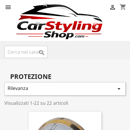
shopping_cart



PROTEZIONE
Rilevanza

Visualizzati 1-22 su 22 articoli