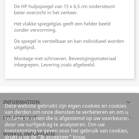
De HP hulpspiegel van 15 x 6,5 cm ondersteunt
beter overzicht in het verkeer.
Het vlakke spiegelglas geeft een helder beeld
zonder vervorming.
De spiegel is verstelbaar en kan individueel worden
uitgelijnd.
Montage met schroeven. Bevestigingsmateriaal
inbegrepen. Levering zoals afgebeeld.
INFORMATION

Deze website gebruikt zijn eigen cookies en cookies
van derden om onze diensten te verbeteren en om u
UW ACCOUNT

reclame te tonen die is afgestemd op uw voorkeuren
door uw surfgedrag te analyseren. Om uw
toestemming te geven voor het gebruik van cookies,
WINKEL INFORMATIE
drukt u op de "Ik accepteer" knop.