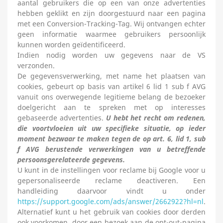
aantal gebruikers die op een van onze advertenties
hebben geklikt en zijn doorgestuurd naar een pagina
met een Conversion-Tracking-Tag. Wij ontvangen echter
geen informatie waarmee gebruikers persoonlijk
kunnen worden geïdentificeerd.
Indien nodig worden uw gegevens naar de VS
verzonden.
De gegevensverwerking, met name het plaatsen van
cookies, gebeurt op basis van artikel 6 lid 1 sub f AVG
vanuit ons overwegende legitieme belang de bezoeker
doelgericht aan te spreken met op interesses
gebaseerde advertenties.
U hebt het recht om redenen,
die voortvloeien uit uw specifieke situatie, op ieder
moment bezwaar te maken tegen de op art. 6, lid 1, sub
f AVG berustende verwerkingen van u betreffende
persoonsgerelateerde gegevens.
U kunt in de instellingen voor reclame bij Google voor u
gepersonaliseerde reclame deactiveren. Een
handleiding daarvoor vindt u onder
https://support.google.com/ads/answer/2662922?hl=nl
.
Alternatief kunt u het gebruik van cookies door derden
ook voorkomen, door een bezoek aan de opt-out-pagina