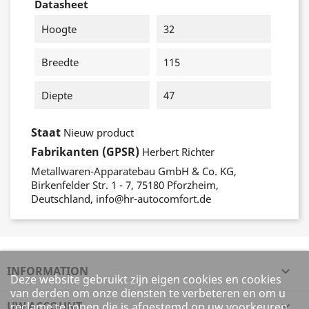
Datasheet
Hoogte
32
Breedte
115
Diepte
47
Staat
Nieuw product
Fabrikanten (GPSR)
Herbert Richter
Metallwaren-Apparatebau GmbH & Co. KG,
Birkenfelder Str. 1 - 7, 75180 Pforzheim,
Deutschland, info@hr-autocomfort.de
INFORMATION

Deze website gebruikt zijn eigen cookies en cookies
van derden om onze diensten te verbeteren en om u
UW ACCOUNT

reclame te tonen die is afgestemd op uw voorkeuren