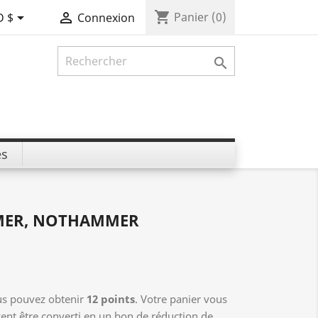
shopping_cart


Panier
(0)
D $
Connexion

es
MER, NOTHAMMER
us pouvez obtenir
12
points
. Votre panier vous
ent être converti en un bon de réduction de