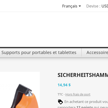

Français
Devise :
US
Supports pour portables et tablettes
Accessoir
SICHERHEITSHAM
14,94 $
TTC
Hors frais de port
En achetant ce produit vo
rapportera
12
points
qui peuv