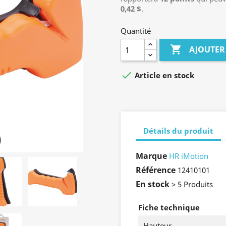
0,42 $
.
Quantité

AJOUTER

Article en stock
Détails du produit
Marque
HR iMotion
Référence
12410101
En stock
> 5 Produits
Fiche technique
Hauteur