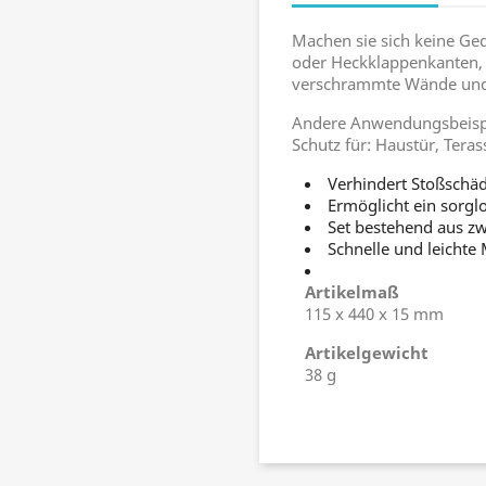
Machen sie sich keine Ge
oder Heckklappenkanten, 
verschrammte Wände und s
Andere Anwendungsbeispi
Schutz für: Haustür, Teras
Verhindert Stoßschä
Ermöglicht ein sorgl
Set bestehend aus zw
Schnelle und leichte
Artikelmaß
115 x 440 x 15 mm
Artikelgewicht
38 g