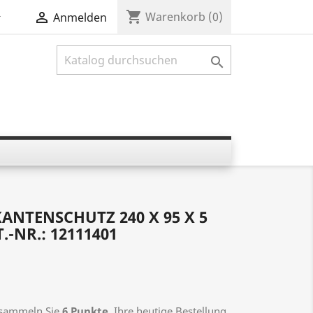
shopping_cart


Warenkorb
(0)
Anmelden

NTENSCHUTZ 240 X 95 X 5
.-NR.: 12111401
s sammeln Sie
6
Punkte
. Ihre heutige Bestellung