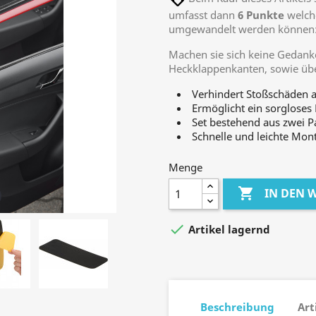
umfasst dann
6
Punkte
welche
umgewandelt werden können
Machen sie sich keine Gedank
Heckklappenkanten, sowie übe
Verhindert Stoßschäden 
Ermöglicht ein sorgloses
Set bestehend aus zwei P
Schnelle und leichte Mon
Menge

IN DEN

Artikel lagernd
Beschreibung
Art