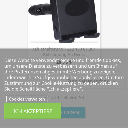
Tablethalterung - 222 100 01 Zur
Befestigung An Den...
Diese Website verwendet eigene und fremde Cookies,
28,78 $
um unsere Dienste zu verbessern und um Ihnen auf
Ihre Präferenzen abgestimmte Werbung zu zeigen,
indem wir Ihre Surfgewohnheiten analysieren. Um Ihre
Zum Seitenanfang

Zustimmung zur Cookie-Nutzung zu geben, drücken
Sie die Schaltfläche "Ich akzeptiere".
Zeige 1 - 36 von 53
Cookies verwalten
ICH AKZEPTIERE
MEHR LADEN