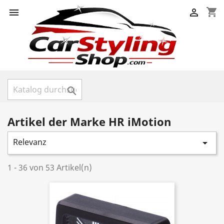
shopping_cart



Artikel der Marke HR iMotion
Relevanz

1 - 36 von 53 Artikel(n)